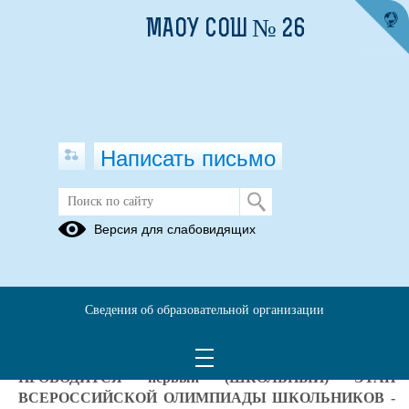
МАОУ СОШ № 26
Написать письмо
Всероссийская олимпиада
Версия для слабовидящих
школьников 2025-2026
Школьный
Муниципальный
этап ВсОШ
этап ВсОШ
Сведения об образовательной организации
С 11 сентября по 24 октябрь 2025 года школе
ПРОВОДИТСЯ первый (ШКОЛЬНЫЙ) ЭТАП
ВСЕРОССИЙСКОЙ ОЛИМПИАДЫ ШКОЛЬНИКОВ -